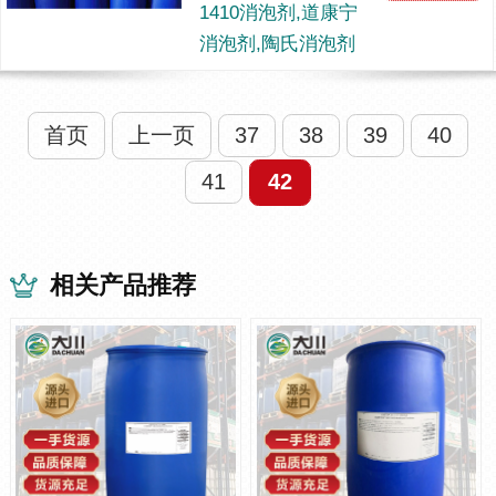
什么呢？下面为大家讲解下：沥青
1410消泡剂,道康宁
是由不同分子量的碳氢化合物及
消泡剂,陶氏消泡剂
其...
首页
上一页
37
38
39
40
41
42
相关产品推荐