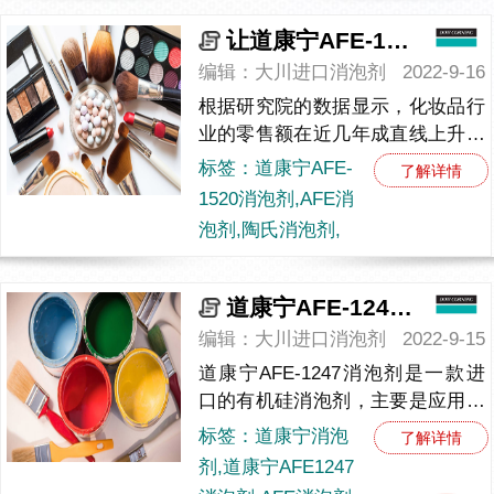
让道康宁AFE-1520消泡剂帮助你变美！
编辑：大川进口消泡剂
2022-9-16
根据研究院的数据显示，化妆品行
业的零售额在近几年成直线上升的
趋势，无论是男女老少似乎都会有
标签：道康宁AFE-
了解详情
化妆的需求。而妆容也代表着一个
1520消泡剂,AFE消
人的精神气度，是每个人魅力的
泡剂,陶氏消泡剂,
体...
道康宁AFE-1247消泡剂，涂（图）的就是让您满意！
编辑：大川进口消泡剂
2022-9-15
道康宁AFE-1247消泡剂是一款进
口的有机硅消泡剂，主要是应用于
水基涂料、油墨和金属加工液等行
标签：道康宁消泡
了解详情
业上的消泡处理。自从用上了这款
剂,道康宁AFE1247
消泡剂，涂料行业的生产效...