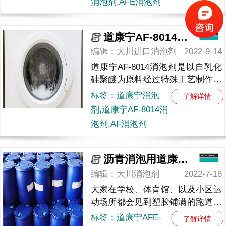
消泡剂,AFE消泡剂
道康宁AF-8014消泡剂，你了解多少？
编辑：大川进口消泡剂
2022-9-14
道康宁AF-8014消泡剂是以自乳化
硅聚醚为原料经过特殊工艺制作而
成的一种消泡剂，呈白色至淡黄色
标签：道康宁消泡
了解详情
的液体状。主要应用于金属切削
剂,道康宁AF-8014消
液、纺织印染、洗衣液等行业...
泡剂,AF消泡剂
沥青消泡用道康宁1410消泡剂，效果怎么样_29
编辑：大川消泡剂
2022-7-18
大家在学校、体育馆、以及小区运
动场所都会见到塑胶铺满的跑道，
我们把这种物质成为沥青，沥青是
标签：道康宁AFE-
了解详情