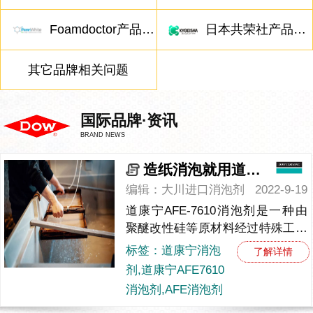
Foamdoctor产品相关问题
日本共荣社产品相关问题
其它品牌相关问题
国际品牌·资讯
BRAND NEWS
造纸消泡就用道康宁AFE-7610消泡剂
编辑：大川进口消泡剂
2022-9-19
道康宁AFE-7610消泡剂是一种由
聚醚改性硅等原材料经过特殊工艺
复配而成的化学助剂。消泡剂的应
标签：道康宁消泡
了解详情
用范围非常的广泛，制浆、工业清
剂,道康宁AFE7610
洗、污水处理、洗涤与织物...
消泡剂,AFE消泡剂