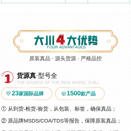
原装真品 · 源头货源 · 严格品控
货源真
·型号全
THE SOURCE OF THE REAL MODEL IS ALL
23
1500
家国际品牌
款产品
①
从到货-检货-验货，从包装、标签，确保真品；
②
原品牌MSDS/COA/TDS等报告，保障原装真品；