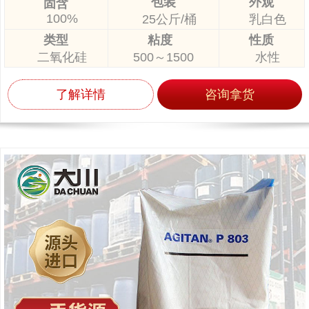
包装
外观
固含
100%
25公斤/桶
乳白色
类型
粘度
性质
二氧化硅
500～1500
水性
了解详情
咨询拿货