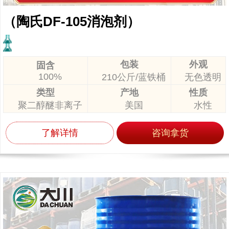
（陶氏DF-105消泡剂）
包装
外观
固含
100%
210公斤/蓝铁桶
无色透明
类型
产地
性质
聚二醇醚非离子
美国
水性
了解详情
咨询拿货