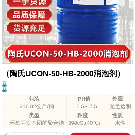
（陶氏UCON-50-HB-2000消泡剂）
包装
PH值
外观
216.82公斤/桶
5.5～7.5
无色透明
类型
粘度
性质
环氧丙烷基团的聚合物
398cSt(40℃)
水性