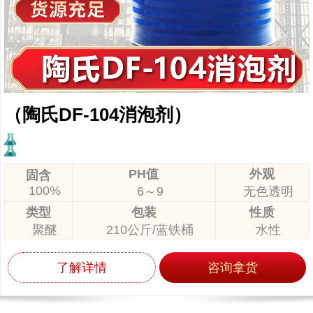
（陶氏DF-104消泡剂）
PH值
外观
固含
100%
6～9
无色透明
类型
包装
性质
聚醚
210公斤/蓝铁桶
水性
了解详情
咨询拿货