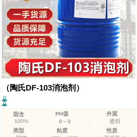
（陶氏DF-103消泡剂）
PH值
外观
固含
100%
8～9
透明
类型
粘度
性质