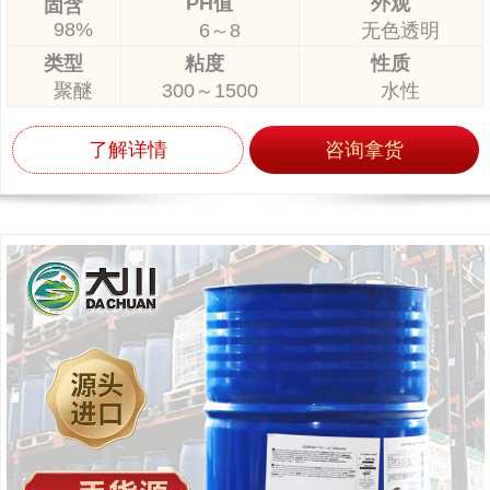
PH值
外观
固含
98%
6～8
无色透明
类型
粘度
性质
聚醚
300～1500
水性
了解详情
咨询拿货