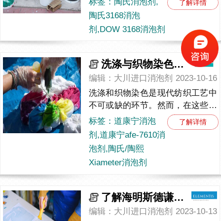
标签：陶氏消泡剂,
了解详情
关键性问题就是如何有效控制泡沫
陶氏3168消泡
的产生和积聚。在这一领域，陶
剂,DOW 3168消泡剂
氏...
洗涤与织物染色专用：道康宁afe-7610消泡剂
编辑：大川进口消泡剂
2023-10-16
洗涤和织物染色是现代纺织工艺中
不可或缺的环节。然而，在这些过
程中，大量泡沫的产生常常给工艺
标签：道康宁消泡
了解详情
带来一系列麻烦。为了解决泡沫问
剂,道康宁afe-7610消
题，道康宁afe-7610消泡...
泡剂,陶氏/陶熙
Xiameter消泡剂
了解海明斯德谦6800消泡剂在工业应用中的特点
编辑：大川进口消泡剂
2023-10-13