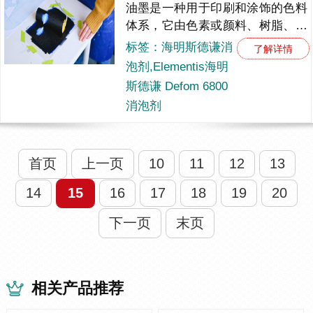
油墨是一种用于印刷和涂饰的色料
体系，它由色素或颜料、树脂、溶
剂和添加剂等组成。气泡是涂料和
标签：海明斯德谦消
了解详情
油墨制造和应用过程中常见的问
泡剂,Elementis海明
题，它们可能会影响涂层的外观和
斯德谦 Defom 6800
性...
消泡剂
首页
上一页
10
11
12
13
14
15
16
17
18
19
20
下一页
末页
相关产品推荐