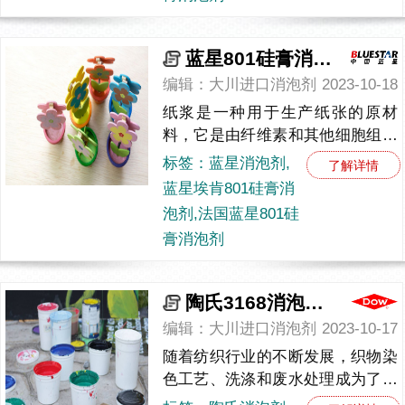
蓝星801硅膏消泡剂，提升效率、改善质量
编辑：大川进口消泡剂
2023-10-18
纸浆是一种用于生产纸张的原材
料，它是由纤维素和其他细胞组分
构成的含水混合物，纸浆通常来自
标签：蓝星消泡剂,
了解详情
于木材、废纸和其他植物纤维。在
蓝星埃肯801硅膏消
纸浆处理过程中，泡沫的产生可能
泡剂,法国蓝星801硅
导...
膏消泡剂
陶氏3168消泡剂的多重应用及优势
编辑：大川进口消泡剂
2023-10-17
随着纺织行业的不断发展，织物染
色工艺、洗涤和废水处理成为了生
产过程中的重要环节。而其中一种