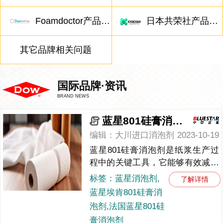
Foamdoctor产品相关问题
日本共荣社产品相关问题
其它品牌相关问题
国际品牌·资讯
BRAND NEWS
蓝星801硅膏消泡剂的选择和使用方法
编辑：大川进口消泡剂
2023-10-19
蓝星801硅膏消泡剂是纸浆生产过
程中的关键工具，它能够有效减少
泡沫的产生和堆积，优化生产过
标签：蓝星消泡剂,
了解详情
程，提高产品质量。（造纸图）在
蓝星埃肯801硅膏消
纸浆处理过程中，泡沫的形成主
泡剂,法国蓝星801硅
要...
膏消泡剂